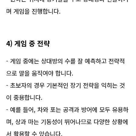
며 게임을 진행합니다.
4) 게임 중 전략
- 게임 중에는 상대방의 수를 잘 예측하고 전략적
으로 말을 움직여야 합니다.
- 초보자의 경우 기본적인 장기 전략을 익히는 것
이 중용합니다.
- 예를 들어, 차와 포는 공격과 방어에 모두 유용하
며, 상과 마는 기동성이 뛰어나므로 다양한 상황에
서 활용할 수 있습니다.