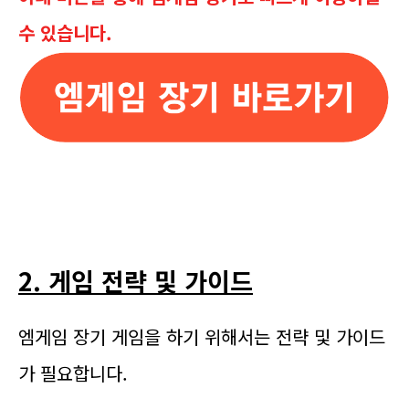
수 있습니다.
2. 게임 전략 및 가이드
엠게임 장기 게임을 하기 위해서는 전략 및 가이드
가 필요합니다.