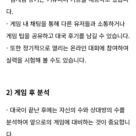
다.
- 게임 내 채팅을 통해 다른 유저들과 소통하거나
게임 팁을 공유하고 대국 후기를 남길 수 있습니다.
- 또한 정기적으로 열리는 온라인 대회에 참여하여
실력을 시험해 볼 수도 있습니다.
2) 게임 후 분석
- 대국이 끝난 후에는 자신의 수와 상대방의 수를
분석하여 앞으로의 게임에 대비하는 것이 중요합니
다.