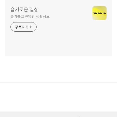
슬기로운 일상
슬기롭고 현명한 생활정보
구독하기