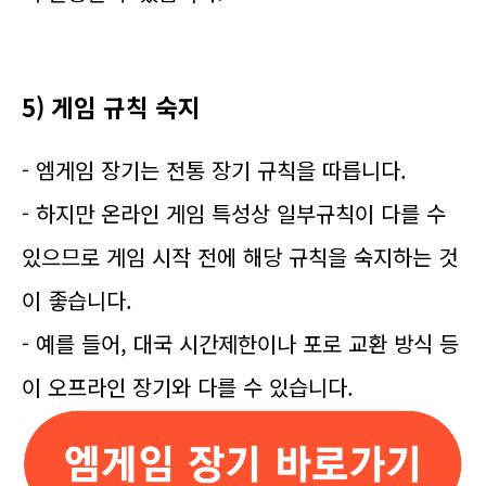
5) 게임 규칙 숙지
- 엠게임 장기는 전통 장기 규칙을 따릅니다.
- 하지만 온라인 게임 특성상 일부규칙이 다를 수
있으므로 게임 시작 전에 해당 규칙을 숙지하는 것
이 좋습니다.
- 예를 들어, 대국 시간제한이나 포로 교환 방식 등
이 오프라인 장기와 다를 수 있습니다.