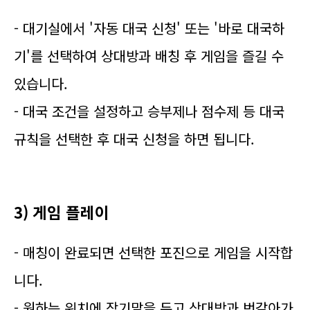
- 대기실에서 '자동 대국 신청' 또는 '바로 대국하
기'를 선택하여 상대방과 배칭 후 게임을 즐길 수
있습니다.
- 대국 조건을 설정하고 승부제나 점수제 등 대국
규칙을 선택한 후 대국 신청을 하면 됩니다.
3) 게임 플레이
- 매칭이 완료되면 선택한 포진으로 게임을 시작합
니다.
- 원하는 위치에 장기말을 두고 상대방과 번갈아가