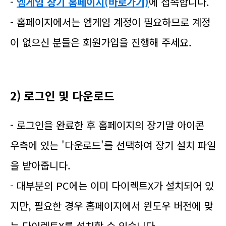
-
엠게임 장기 홈페이지(바로가기)
에 접속합니다.
- 홈페이지에서는 엠게임 계정이 필요하므로 계정
이 없으신 분들은 회원가입을 진행해 주세요.
2) 로그인 및 다운로드
- 로그인을 완료한 후 홈페이지의 장기말 아이콘
우측에 있는 '다운로드'를 선택하여 장기 설치 파일
을 받아줍니다.
- 대부분의 PC에는 이미 다이렉트X가 설치되어 있
지만, 필요한 경우 홈페이지에서 윈도우 버전에 맞
는 다이렉트X를 설치할 수 있습니다.