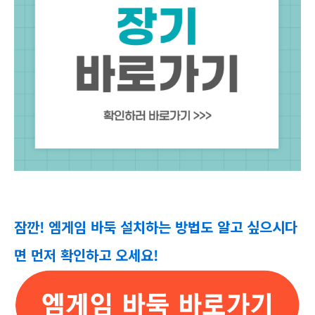
잠깐! 엠게임 바둑 설치하는 방법도 알고 싶으시다
면 먼저 확인하고 오세요!