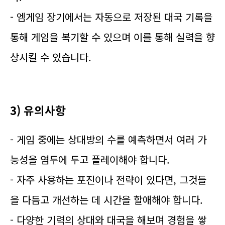
- 엠게임 장기에서는 자동으로 저장된 대국 기록을
통해 게임을 복기할 수 있으며 이를 통해 실력을 향
상시킬 수 있습니다.
3) 유의사항
- 게임 중에는 상대방의 수를 예측하면서 여러 가
능성을 염두에 두고 플레이해야 합니다.
- 자주 사용하는 포진이나 전략이 있다면, 그것들
을 다듬고 개선하는 데 시간을 할애해야 합니다.
- 다양한 기력의 상대와 대국을 해보며 경험을 쌓