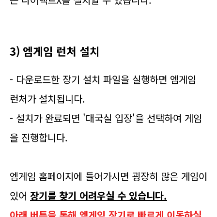
3) 엠게임 런처 설치
- 다운로드한 장기 설치 파일을 실행하면 엠게임
런처가 설치됩니다.
- 설치가 완료되면 '대국실 입장'을 선택하여 게임
을 진행합니다.
엠게임 홈페이지에 들어가시면 굉장히 많은 게임이
있어
장기를 찾기 어려우실 수 있습니다.
아래 버튼을 통해 엠게임 장기로 빠르게 이동하실