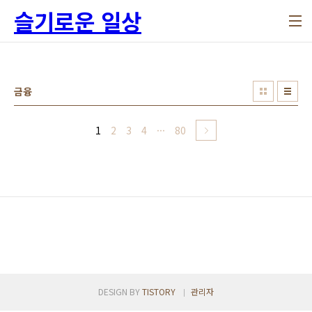
본문 바로가기
슬기로운 일상
금융
1
2
3
4
···
80
DESIGN BY
TISTORY
관리자