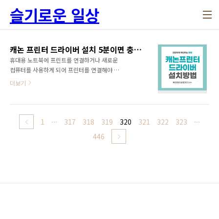
본문 바로가기
슬기로운 일상
캐논 프린터 드라이버 설치 5분이면 충분해요
휴대용 노트북에 프린트를 연결하거나 새로운
컴퓨터를 사용하게 되어 프린터를 연결해야 할
때 프린터 드라이버를 설치해주셔야 합니다. 5분
더보기
이면 가능한 캐논 프린터 드라이버 설치 방법 소
개해드리겠습니다. 잠깐! 캐논 프린터 드라이버
설치를 위해서 프린터 드라이버 다운로드 먼저
하고 오세요! 1. 캐논 프린터 드라이버 설치 방법
1
···
317
318
319
320
321
322
323
···
캐논 프린터 드라이버는 캐논 웹사이트(바로가
446
기)에서 다운로드하고 설치할 수 있습니다. 5분
이면 가능한 간단한 설치 과정은 다음과 같습니
다. 1) 캐논 웹사이트(바로가기)에 접속하고, 자
신의 프린터 모델을 검색합니다. 예를 들어,
SELPHY CP1300 프린터를 사용한다면 검색창
에 SELPHY CP1300를 입력합니다. 2) 검색결
과에서 자신의 운영체제에 맞는 캐논 프린터 드
라이버를 찾..