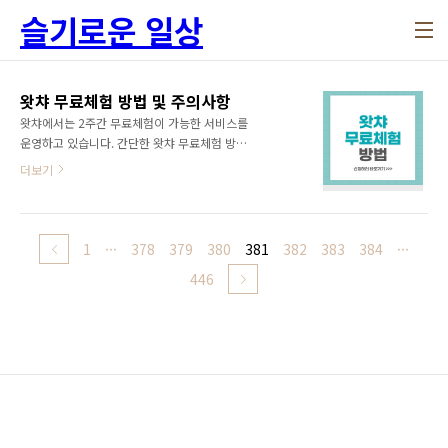
본문 바로가기
슬기로운 일상
왓챠 무료체험 방법 및 주의사항
왓챠에서는 2주간 무료체험이 가능한 서비스를
운영하고 있습니다. 간단한 왓챠 무료체험 방법
과 무료체험 시 꼭 알아야 하는 주의사항을 알려
더보기
드리겠습니다. 1. 왓챠 무료체험 방법 왓챠 무료
체험하는 방법은 PC와 모바일에서 모두 가능합
니다. 왓챠 무료체험 방법은 다음과 같습니다. 1)
왓챠 홈페이지(바로가기) 접속 2) 가운데 있는 '2
1
···
378
379
380
381
382
383
384
···
주 무료 이용 시작'을 선택합니다. 3) 이메일로
446
가입을 선택합니다. - 이메일을 잊어버리셨어도
이메일로 가입을 선택해 주세요. 4) 이메일과 비
밀번호를 입력하고 '가입하기'를 선택합니다. 5)
이용권을 선택합니다. - 베이직 이용권 : 월
7,900원 - 프리미엄 이용권 : 월 12,900명/동시
시청 4명/과화질 6) 결제수단 선택합니다. - 휴
대폰, 카드, 실시간 계좌이체..