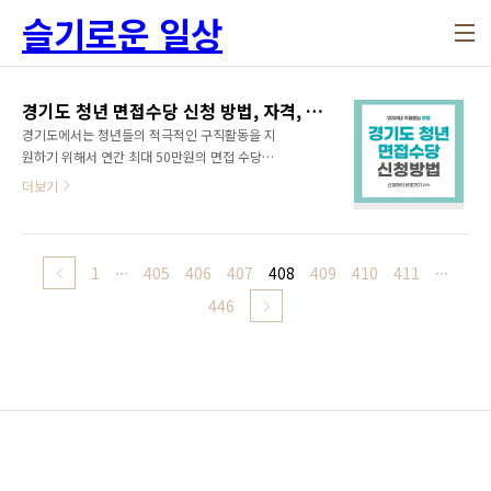
본문 바로가기
슬기로운 일상
경기도 청년 면접수당 신청 방법, 자격, 서류 안내
경기도에서는 청년들의 적극적인 구직활동을 지
원하기 위해서 연간 최대 50만원의 면접 수당을
제공해주고 있습니다. 신청기간이 있으니 꼭 기
더보기
간 내 신청하시기 바랍니다. 1. 경기도 청년 면접
수당 신청 방법 경기도 청년이라면 꼭 신청해야
하는 면접수당은 어떻게 받을 수 있는지 신청 방
법은 다음과 같습니다. 1) 온라인 신청 잡아바 어
1
···
405
406
407
408
409
410
411
···
플라이(바로가기)에 접속하여 회원가입 후 온라
446
인 신청 가능 2) 신청 기간 4월 말, 8월, 12월(변
경 가능) 3) 신청 자격 경기도 내 18세 ~ 39세 이
하의 청년 대상으로 취업을 위한 면접에 응시한
경우 단, 유사/중복사업 참여자 공무원 면접 응
시자, 취업면접이 아닌 경우는 신청대상 제외 4)
신청 서류 온라인 신청서, 주민등록등본, 채용공
고문, 면접확인서 등 5) 지급 방..